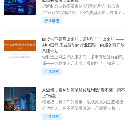
拆解制造业数据要素从“沉睡资源”向“核心资
产”跃迁的实战路径。23个典型场景，提供了一
套可落地、分阶段的实施框架。
行业动态
白皮书不是写出来的，是脚丫“印”出来的 ——
AI中国行·工业智能体行业图谱，向服务商开放
共建计划
做制造业AI这行的服务商，多半有过这样的憋
屈——方案做了几十套，案例堆了一抽屉，可
老板们看见的，永远只有PPT上那三页。
行业动态
来温州，看AI如何破解传统制造“看不懂、用不
上”难题
给老板，有工厂的老板，以及原意为这些老板
分忧的人。你不需要懂算法，只需要带着一个
问题来：我的工厂，哪里还能再挤出水来？三
行业动态
张行业智能体价值链图谱会告诉你，同行已经
把AI用在了哪些环节、省下了多少人工、避开