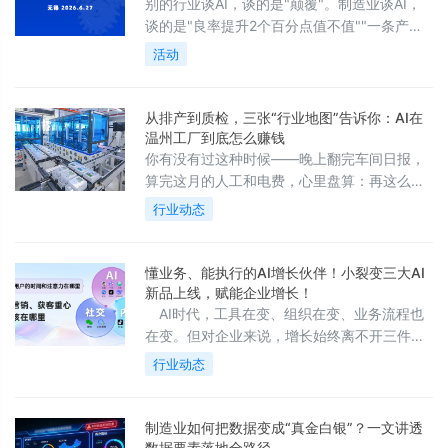
别的行业谈AI，谈的是"颠覆"。制造业谈AI，
谈的是"良率提升2个百分点值不值""一条产线
省3个人划不划算""预测维护的误报率能不能降
活动
到5%以下"——每一个小数点背后，都是真金
白银的ROI。
从排产到质检，三张“行业地图”告诉你：AI在
温州工厂到底怎么赚钱
你有没有过这种时候——晚上翻完车间日报，
算完这月的人工和电费，心里盘算：再这么卷
下去，利润薄得能透光。想上点智能化，又怕
行业动态
钱砸进去听个响；去展会上转一圈，服务商开
口就是大模型、算力、私有部署，听得你脑仁
疼，报价单更是不敢细看。
懂业务、能执行的AI增长伙伴！小裂变三大AI
新品上线，赋能企业增长！
AI时代，工具在变、组织在变、业务流程也
在变。但对企业来说，增长始终离不开三件
事：搞流量、做转化、提人效。
行业动态
制造业如何把数据变成“真金白银”？一文讲透
数据要素落地全路径