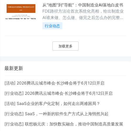
了多少坑。 给数字化负责人。你需要的不是又
从“地图”到“导航”：中国制造业AI落地白皮书
一场PPT洗脑，而是一套能跟老板交代、能跟
FDE路径方法论首次系统化亮相，给出制造业
服务商对齐的语言。
AI谁来做、怎么做、做完之后怎么办的完整答
案
行业动态
加载更多
最新更新
[
活动
]
2026腾讯云城市峰会·长沙峰会将于6月12日开启
[
行业动态
]
2026腾讯云城市峰会·长沙峰会将于6月12日开启
[
活动
]
SaaS企业的客户化定制，如何走出两难困局？
[
行业动态
]
SaaS，一种新的软件生产方式从上海悄然兴起
[
行业动态
]
联想杨元庆：加快数实融合，推动中国制造高质量发展