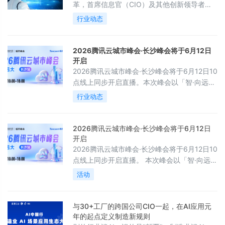
革，首席信息官（CIO）及其他创新领导者可
利用这些洞察，识别、排序，并主动应对未来
行业动态
的颠覆性变化。
2026腾讯云城市峰会·长沙峰会将于6月12日
开启
2026腾讯云城市峰会·长沙峰会将于6月12日10
点线上同步开启直播。本次峰会以「智·向远
大」为主题，我们将深入探讨在AI先行的时代
行业动态
浪潮下，企业如何以智能化技术重塑核心竞争
力，从技术破局到商业进化，从扎根本地到启
航全球。
2026腾讯云城市峰会·长沙峰会将于6月12日
开启
2026腾讯云城市峰会·长沙峰会将于6月12日10
点线上同步开启直播。 本次峰会以「智·向远
大」为主题，我们将深入探讨在AI先行的时代
活动
浪潮下，企业如何以智能化技术重塑核心竞争
力，从技术破局到商业进化，从扎根本地到启
航全球。
与30+工厂的跨国公司CIO一起，在AI应用元
年的起点定义制造新规则