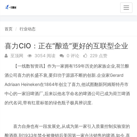
Togg
navig
首页
行业动态
喜力CIO：正在“酿造”更好的互联型企业
至顶网
3054 阅读
0 评论
229 点赞
【一线数智资讯】作为一家拥有159年历史的家族企业,荷兰酿
酒公司喜力的长盛不衰,要归功于源源不断的创新.企业家Gerard
Adriaan Heineken在1864年创立了喜力,他试图翻新阿姆斯特丹市
中心的一家旧啤酒厂,后来以他名字命名的啤酒公司已成为荷兰啤酒
的代名词,带有红星标签的绿色瓶子极具辨识度.
喜力自身也有一段发展史,从成为第一家引入质量控制实验室的
酿酒商,到1933年禁令被撤销后美国第一家合法销售的啤酒.如今,喜