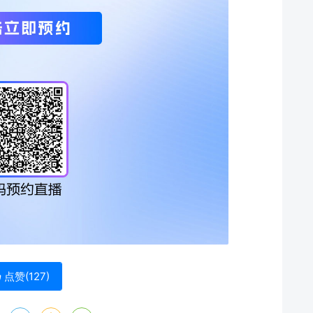
点赞(
127
)